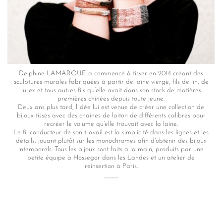
Delphine LAMARQUE a commencé à tisser en 2014 créant des
sculptures murales fabriquées à partir de laine vierge, fils de lin, de
lurex et tous autres fils qu’elle avait dans son stock de matières
premières chinées depuis toute jeune.
Deux ans plus tard, l’idée lui est venue de créer une collection de
bijoux tissés avec des chaines de laiton de différents calibres pour
recréer le volume qu’elle trouvait avec la laine.
Le fil conducteur de son travail est la simplicité dans les lignes et les
détails, jouant plutôt sur les monochromes afin d’obtenir des bijoux
intemporels. Tous les bijoux sont faits à la main, produits par une
petite équipe à Hossegor dans les Landes et un atelier de
réinsertion à Paris.