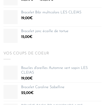
de
150,00€
prix :
Bracelet Bibi multicolors LES CLEIAS
35,00€
19,00
€
à
150,00€
Bracelet jonc écaille de tortue
15,00
€
VOS COUPS DE COEUR
Boucles d'oreilles Automne vert sapin LES
CLEIAS
19,00
€
Bracelet Caroline Sabelline
22,00
€