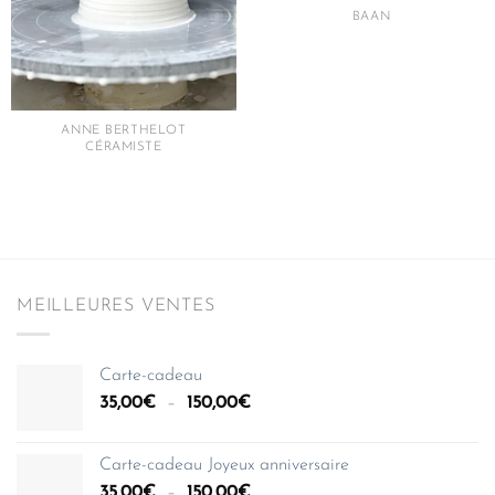
BAAN
ANNE BERTHELOT
CÉRAMISTE
MEILLEURES VENTES
Carte-cadeau
Plage
35,00
€
–
150,00
€
de
prix :
Carte-cadeau Joyeux anniversaire
35,00€
Plage
35,00
€
–
150,00
€
à