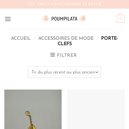
Passer
DES OBJETS POUR S'ÉVADER ET RÊVER
au
contenu
0
ACCUEIL
/
ACCESSOIRES DE MODE
/
PORTE-
CLEFS
FILTRER