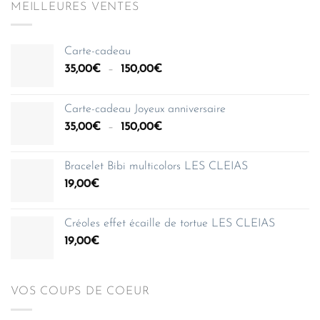
MEILLEURES VENTES
Carte-cadeau
Plage
35,00
€
–
150,00
€
de
prix :
Carte-cadeau Joyeux anniversaire
35,00€
Plage
35,00
€
–
150,00
€
à
de
150,00€
prix :
Bracelet Bibi multicolors LES CLEIAS
35,00€
19,00
€
à
150,00€
Créoles effet écaille de tortue LES CLEIAS
19,00
€
VOS COUPS DE COEUR