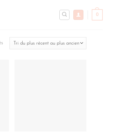
0
Trié
és
du
plus
récent
au
plus
ancien