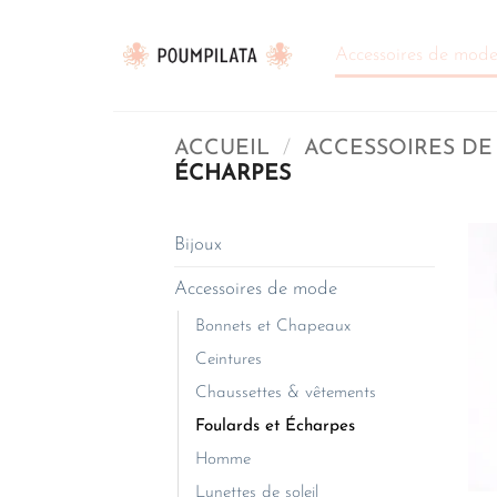
Passer
au
Accessoires de mod
contenu
ACCUEIL
/
ACCESSOIRES D
ÉCHARPES
Bijoux
Accessoires de mode
Bonnets et Chapeaux
Ceintures
Chaussettes & vêtements
Foulards et Écharpes
Homme
Lunettes de soleil