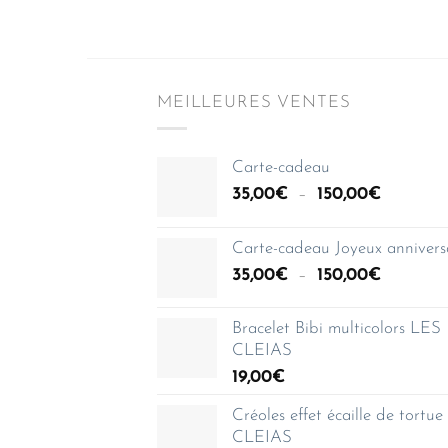
MEILLEURES VENTES
Carte-cadeau
Plage
35,00
€
–
150,00
€
de
prix :
Carte-cadeau Joyeux annivers
35,00€
Plage
35,00
€
–
150,00
€
à
de
150,00€
prix :
Bracelet Bibi multicolors LES
35,00€
CLEIAS
à
19,00
€
150,00€
Créoles effet écaille de tortu
CLEIAS