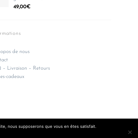
49,00
€
ormations
opos de nous
tact
– Livraison – Retours
es-cadeaux
 site, nous supposerons que vous en êtes satisfait.