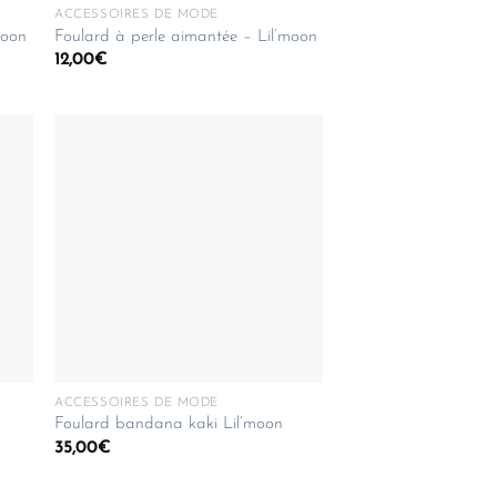
ACCESSOIRES DE MODE
moon
Foulard à perle aimantée – Lil’moon
12,00
€
ACCESSOIRES DE MODE
Foulard bandana kaki Lil’moon
35,00
€