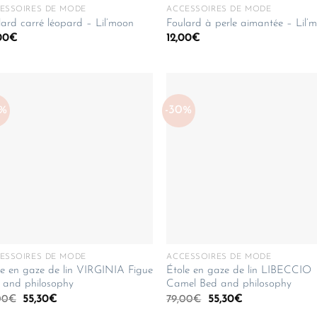
ESSOIRES DE MODE
ACCESSOIRES DE MODE
lard carré léopard – Lil’moon
Foulard à perle aimantée – Lil’
00
€
12,00
€
0%
-30%
ESSOIRES DE MODE
ACCESSOIRES DE MODE
le en gaze de lin VIRGINIA Figue
Étole en gaze de lin LIBECCIO
 and philosophy
Camel Bed and philosophy
Le
Le
Le
Le
00
€
55,30
€
79,00
€
55,30
€
prix
prix
prix
prix