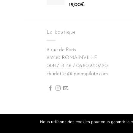
19,00
€
La boutique
9 rue de Paris
93230 ROMAINVILLE
01.41.71.81.46 / 06.80.93.07.20
charlotte @ poumpilata.com
Nous utilisons des cookies pour vous garantir la m