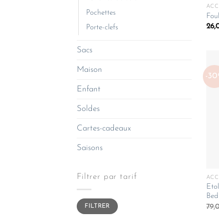
ACC
Pochettes
Fou
26,
Porte-clefs
Sacs
Maison
-3
Enfant
Soldes
Cartes-cadeaux
Saisons
Filtrer par tarif
ACC
Eto
Bed
Prix
Prix
79,
FILTRER
min
max