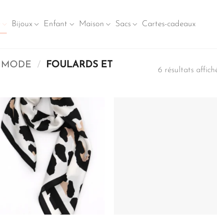
e
Bijoux
Enfant
Maison
Sacs
Cartes-cadeaux
E MODE
/
FOULARDS ET
6 résultats affich