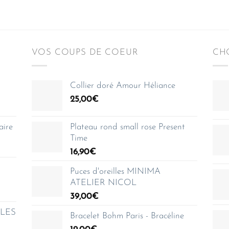
initial
actuel
initial
actuel
était :
est :
était :
est :
79,00€.
55,30€.
79,00€.
55,30€.
VOS COUPS DE COEUR
CHO
Collier doré Amour Héliance
25,00
€
aire
Plateau rond small rose Present
Time
16,90
€
Puces d'oreilles MINIMA
ATELIER NICOL
39,00
€
e LES
Bracelet Bohm Paris - Bracéline