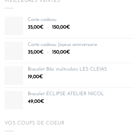
MEILLEURES VENTES
Carte-cadeau
Plage
35,00
€
–
150,00
€
de
prix :
Carte-cadeau Joyeux anniversaire
35,00€
Plage
35,00
€
–
150,00
€
à
de
150,00€
prix :
Bracelet Bibi multicolors LES CLEIAS
35,00€
19,00
€
à
150,00€
Bracelet ÉCLIPSE ATELIER NICOL
49,00
€
VOS COUPS DE COEUR