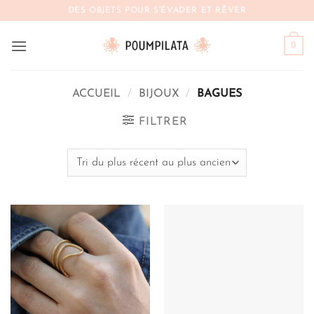
Passer
DES OBJETS POUR S'ÉVADER ET RÊVER
au
contenu
0
ACCUEIL
/
BIJOUX
/
BAGUES
FILTRER