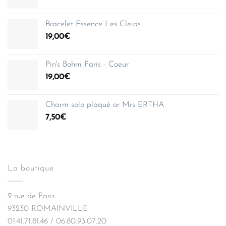
prix
prix
initial
actuel
Bracelet Essence Les Cleias
était :
est :
19,00
€
89,00€.
62,30€.
Pin's Bohm Paris - Coeur
19,00
€
Charm solo plaqué or Mrs ERTHA
7,50
€
La boutique
9 rue de Paris
93230 ROMAINVILLE
01.41.71.81.46 / 06.80.93.07.20