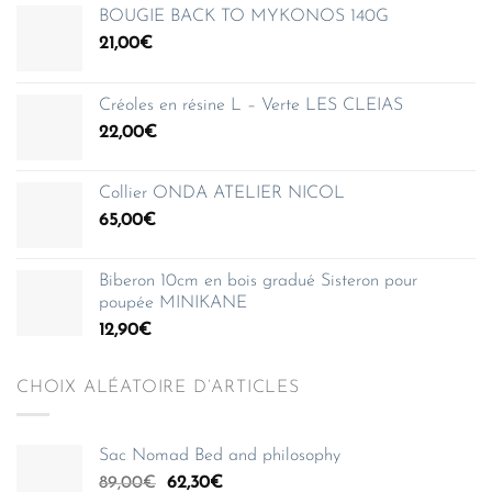
BOUGIE BACK TO MYKONOS 140G
21,00
€
Créoles en résine L – Verte LES CLEIAS
22,00
€
Collier ONDA ATELIER NICOL
65,00
€
Biberon 10cm en bois gradué Sisteron pour
poupée MINIKANE
12,90
€
CHOIX ALÉATOIRE D’ARTICLES
Sac Nomad Bed and philosophy
Le
Le
89,00
€
62,30
€