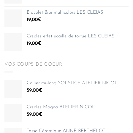
de
150,00€
prix :
Bracelet Bibi multicolors LES CLEIAS
35,00€
19,00
€
à
150,00€
Créoles effet écaille de tortue LES CLEIAS
19,00
€
VOS COUPS DE COEUR
Collier mi-long SOLSTICE ATELIER NICOL
59,00
€
Créoles Magna ATELIER NICOL
59,00
€
Tasse Céramique ANNE BERTHELOT