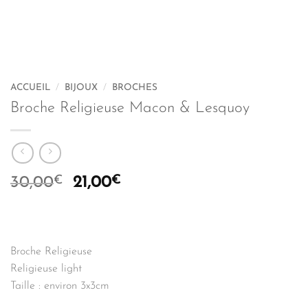
ACCUEIL
/
BIJOUX
/
BROCHES
Broche Religieuse Macon & Lesquoy
€
Le
€
Le
30,00
21,00
prix
prix
initial
actuel
était :
est :
30,00€.
21,00€.
Broche Religieuse
Religieuse light
Taille : environ 3x3cm