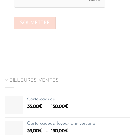
MEILLEURES VENTES
Carte-cadeau
Plage
35,00
€
–
150,00
€
de
prix :
Carte-cadeau Joyeux anniversaire
35,00€
Plage
35,00
€
–
150,00
€
à