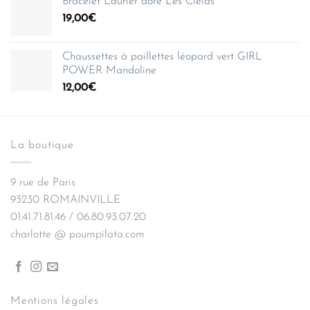
Bracelet Laurier doré Les Cleias
19,00
€
Chaussettes à paillettes léopard vert GIRL
POWER Mandoline
12,00
€
La boutique
9 rue de Paris
93230 ROMAINVILLE
01.41.71.81.46 / 06.80.93.07.20
charlotte @ poumpilata.com
Mentions légales