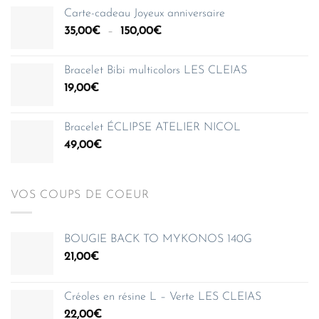
prix :
Carte-cadeau Joyeux anniversaire
35,00€
Plage
35,00
€
–
150,00
€
à
de
150,00€
prix :
Bracelet Bibi multicolors LES CLEIAS
35,00€
19,00
€
à
150,00€
Bracelet ÉCLIPSE ATELIER NICOL
49,00
€
VOS COUPS DE COEUR
BOUGIE BACK TO MYKONOS 140G
21,00
€
Créoles en résine L – Verte LES CLEIAS
22,00
€