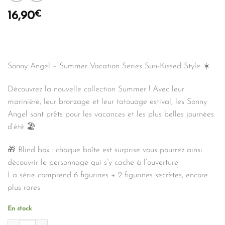
€
16,90
Sonny Angel – Summer Vacation Series Sun-Kissed Style ☀️
Découvrez la nouvelle collection Summer ! Avec leur
marinière, leur bronzage et leur tatouage estival, les Sonny
Angel sont prêts pour les vacances et les plus belles journées
d’été 🏖️
🎁 Blind box : chaque boîte est surprise vous pourrez ainsi
découvrir le personnage qui s’y cache à l’ouverture
La série comprend 6 figurines + 2 figurines secrètes, encore
plus rares
En stock
quantité de SONNY ANGEL Summer Vacation Sun-Kissed Style 1