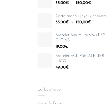
Plage
35,00
€
–
150,00
€
de
prix :
Carte-cadeau Joyeux annivers
35,00€
Plage
35,00
€
–
150,00
€
à
de
150,00€
prix :
Bracelet Bibi multicolors LES
35,00€
CLEIAS
à
19,00
€
150,00€
Bracelet ÉCLIPSE ATELIER
NICOL
49,00
€
La boutique
9 rue de Paris