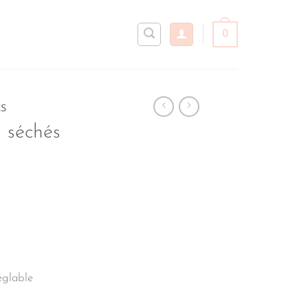
0
S
s séchés
églable