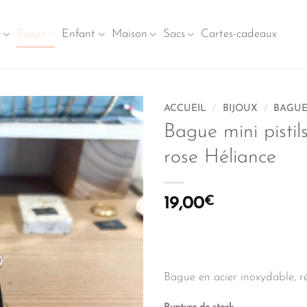
e
Bijoux
Enfant
Maison
Sacs
Cartes-cadeaux
ACCUEIL
/
BIJOUX
/
BAGUE
Bague mini pistil
rose Héliance
19,00
€
Bague en acier inoxydable, r