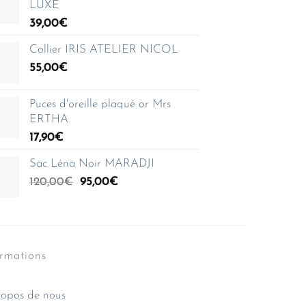
LUXE
39,00
€
Collier IRIS ATELIER NICOL
55,00
€
Puces d'oreille plaqué or Mrs
ERTHA
17,90
€
Sac Léna Noir MARADJI
Le
Le
120,00
€
95,00
€
prix
prix
initial
actuel
était :
est :
120,00€.
95,00€.
ormations
opos de nous