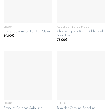
BIJOUX
ACCESSOIRES DE MODE
Chapeau pailletés doré bleu ciel
Collier doré médaillon Les Cleias
Sabelline
39,00
€
75,00
€
BIJOUX
BIJOUX
Bracelet Caracas Sabelline
Bracelet Caroline Sabelline