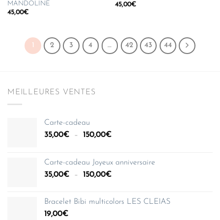
MANDOLINE
45,00
€
45,00
€
1
2
3
4
…
42
43
44
MEILLEURES VENTES
Carte-cadeau
Plage
35,00
€
–
150,00
€
de
prix :
Carte-cadeau Joyeux anniversaire
35,00€
Plage
35,00
€
–
150,00
€
à
de
150,00€
prix :
Bracelet Bibi multicolors LES CLEIAS
35,00€
19,00
€
à