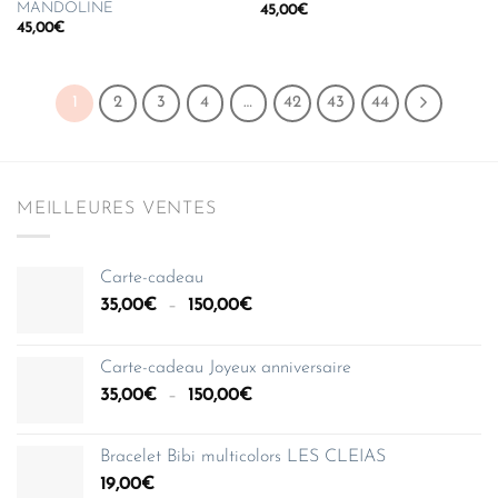
MANDOLINE
45,00
€
45,00
€
1
2
3
4
…
42
43
44
MEILLEURES VENTES
Carte-cadeau
Plage
35,00
€
–
150,00
€
de
prix :
Carte-cadeau Joyeux anniversaire
35,00€
Plage
35,00
€
–
150,00
€
à
de
150,00€
prix :
Bracelet Bibi multicolors LES CLEIAS
35,00€
19,00
€
à