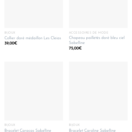
BIJOUX
ACCESSOIRES DE MODE
Chapeau pailletés doré bleu ciel
Collier doré médaillon Les Cleias
Sabelline
39,00
€
75,00
€
BIJOUX
BIJOUX
Bracelet Caracas Sabelline
Bracelet Caroline Sabelline