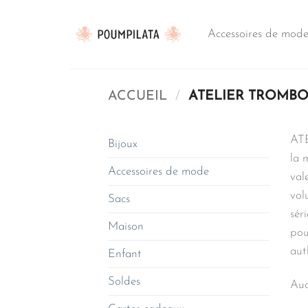
Passer
au
Accessoires de mod
contenu
ACCUEIL
/
ATELIER TROMB
ATE
Bijoux
la 
Accessoires de mode
val
vol
Sacs
sér
Maison
pou
aut
Enfant
Soldes
Auc