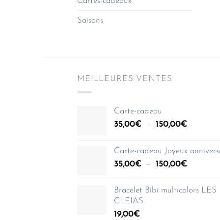
Cartes-cadeaux
Saisons
MEILLEURES VENTES
Carte-cadeau
Plage
35,00
€
–
150,00
€
de
prix :
Carte-cadeau Joyeux annivers
35,00€
Plage
35,00
€
–
150,00
€
à
de
150,00€
prix :
Bracelet Bibi multicolors LES
35,00€
CLEIAS
à
19,00
€
150,00€