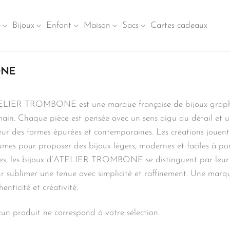
e
Bijoux
Enfant
Maison
Sacs
Cartes-cadeaux
ONE
LIER TROMBONE est une marque française de bijoux graphique
main. Chaque pièce est pensée avec un sens aigu du détail et u
eur des formes épurées et contemporaines. Les créations jouent a
umes pour proposer des bijoux légers, modernes et faciles à po
ies, les bijoux d’ATELIER TROMBONE se distinguent par leur fin
r sublimer une tenue avec simplicité et raffinement. Une marqu
henticité et créativité.
un produit ne correspond à votre sélection.