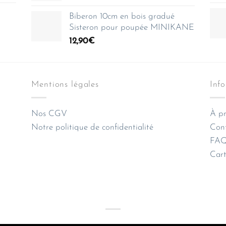
Biberon 10cm en bois gradué
Sisteron pour poupée MINIKANE
12,90
€
Mentions légales
Inf
Nos CGV
À pr
Notre politique de confidentialité
Con
FAQ 
Cart