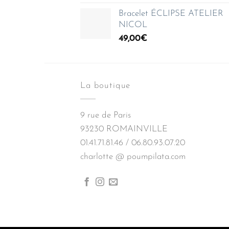
Bracelet ÉCLIPSE ATELIER
NICOL
49,00
€
La boutique
9 rue de Paris
93230 ROMAINVILLE
01.41.71.81.46 / 06.80.93.07.20
charlotte @ poumpilata.com