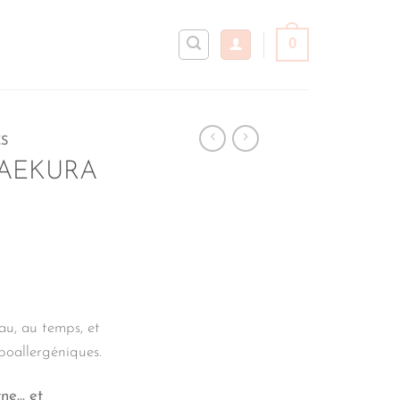
0
S
WAEKURA
eau, au temps, et
ypoallergéniques.
ne… et