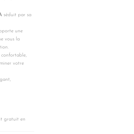
A
séduit par sa
apporte une
ue vous la
tion.
 confortable,
uminer votre
gant,
t gratuit en