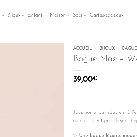
e
Bijoux
Enfant
Maison
Sacs
Cartes-cadeaux
ACCUEIL
/
BIJOUX
/
BAGUE
Bague Mae – 
39,00
€
Tous nos bijoux résistent à l’
ne noircissent pas. Ils sont h
✨
Une bague légère, moder