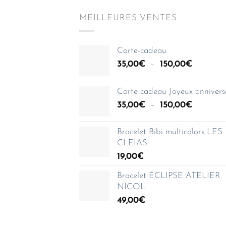
MEILLEURES VENTES
Carte-cadeau
Plage
35,00
€
–
150,00
€
de
prix :
Carte-cadeau Joyeux annivers
35,00€
Plage
35,00
€
–
150,00
€
à
de
150,00€
prix :
Bracelet Bibi multicolors LES
35,00€
CLEIAS
à
19,00
€
150,00€
Bracelet ÉCLIPSE ATELIER
NICOL
49,00
€