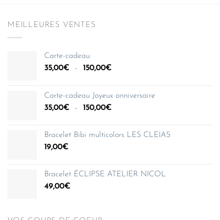
MEILLEURES VENTES
Carte-cadeau
Plage
35,00
€
–
150,00
€
de
prix :
Carte-cadeau Joyeux anniversaire
35,00€
Plage
35,00
€
–
150,00
€
à
de
150,00€
prix :
Bracelet Bibi multicolors LES CLEIAS
35,00€
19,00
€
à
150,00€
Bracelet ÉCLIPSE ATELIER NICOL
49,00
€