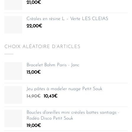
21,00
€
Créoles en résine L – Verte LES CLEIAS
22,00
€
CHOIX ALÉATOIRE D’ARTICLES
Bracelet Bohm Paris - Jonc
15,00
€
Jeu pâtes à modeler nuage Petit Souk
Le
Le
14,90
€
10,43
€
prix
prix
initial
actuel
Boucles d'oreilles mini créoles bottes santiags -
était :
est :
Rodéo Disco Petit Souk
14,90€.
10,43€.
19,00
€