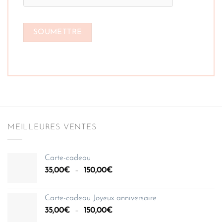
MEILLEURES VENTES
Carte-cadeau
Plage
35,00
€
–
150,00
€
de
prix :
Carte-cadeau Joyeux anniversaire
35,00€
Plage
35,00
€
–
150,00
€
à
de