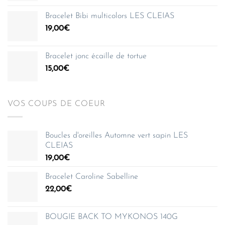
150,00€
prix :
Bracelet Bibi multicolors LES CLEIAS
35,00€
19,00
€
à
150,00€
Bracelet jonc écaille de tortue
15,00
€
VOS COUPS DE COEUR
Boucles d'oreilles Automne vert sapin LES
CLEIAS
19,00
€
Bracelet Caroline Sabelline
22,00
€
BOUGIE BACK TO MYKONOS 140G