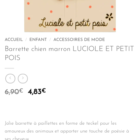
ACCUEIL
/
ENFANT
/
ACCESSOIRES DE MODE
Barrette chien marron LUCIOLE ET PETIT
POIS
€
Le
€
Le
6,90
4,83
prix
prix
initial
actuel
était :
est :
6,90€.
4,83€.
Jolie barrette à paillettes en forme de teckel pour les
amoureux des animaux et apporter une touche de poésie à
ses cheveux.