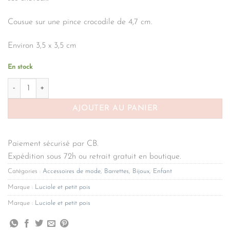
Cousue sur une pince crocodile de 4,7 cm.
Environ 3,5 x 3,5 cm
En stock
quantité de Barrette chien marron LUCIOLE ET PETIT POIS
AJOUTER AU PANIER
Paiement sécurisé par CB.
Expédition sous 72h ou retrait gratuit en boutique.
Catégories :
Accessoires de mode
,
Barrettes
,
Bijoux
,
Enfant
Marque :
Luciole et petit pois
Marque :
Luciole et petit pois