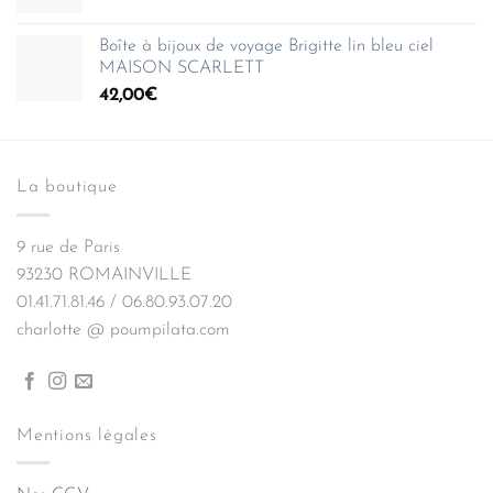
prix
prix
initial
actuel
Boîte à bijoux de voyage Brigitte lin bleu ciel
était :
est :
MAISON SCARLETT
42,00€.
29,40€.
42,00
€
La boutique
9 rue de Paris
93230 ROMAINVILLE
01.41.71.81.46 / 06.80.93.07.20
charlotte @ poumpilata.com
Mentions légales