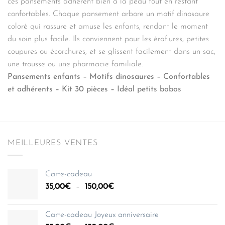
ces pansements adhèrent bien à la peau tout en restant
confortables. Chaque pansement arbore un motif dinosaure
coloré qui rassure et amuse les enfants, rendant le moment
du soin plus facile. Ils conviennent pour les éraflures, petites
coupures ou écorchures, et se glissent facilement dans un sac,
une trousse ou une pharmacie familiale.
Pansements enfants – Motifs dinosaures – Confortables
et adhérents – Kit 30 pièces – Idéal petits bobos
MEILLEURES VENTES
Carte-cadeau
Plage
35,00
€
–
150,00
€
de
prix :
Carte-cadeau Joyeux anniversaire
35,00€