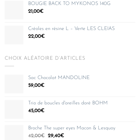
BOUGIE BACK TO MYKONOS 140G
21,00
€
Créoles en résine L – Verte LES CLEIAS
22,00
€
CHOIX ALÉATOIRE D’ARTICLES
Sac Chocolat MANDOLINE
59,00
€
Trio de boucles d'oreilles doré BOHM
45,00
€
Broche The super eyes Macon & Lesquoy
Le
Le
42,00
€
29,40
€