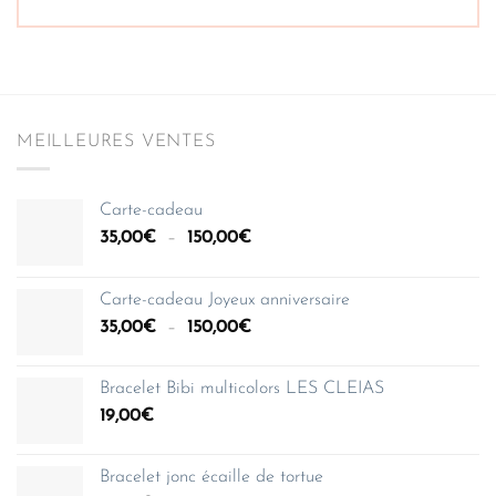
MEILLEURES VENTES
Carte-cadeau
Plage
35,00
€
–
150,00
€
de
prix :
Carte-cadeau Joyeux anniversaire
35,00€
Plage
35,00
€
–
150,00
€
à
de
150,00€
prix :
Bracelet Bibi multicolors LES CLEIAS
35,00€
19,00
€
à
150,00€
Bracelet jonc écaille de tortue