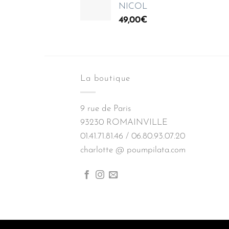
NICOL
49,00
€
La boutique
9 rue de Paris
93230 ROMAINVILLE
01.41.71.81.46 / 06.80.93.07.20
charlotte @ poumpilata.com