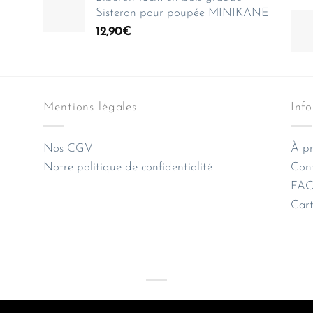
Sisteron pour poupée MINIKANE
12,90
€
Mentions légales
Inf
Nos CGV
À pr
Notre politique de confidentialité
Con
FAQ 
Cart