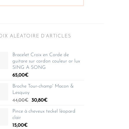
IX ALÉATOIRE D’ARTICLES
Bracelet Croix en Corde de
guitare sur cordon couleur or lux
SING A SONG
65,00
€
Broche Tour-champ' Macon &
Lesquoy
Le
Le
44,00
€
30,80
€
prix
prix
Pince à cheveux teckel léopard
initial
actuel
clair
était :
est :
15,00
€
44,00€.
30,80€.