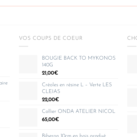
VOS COUPS DE COEUR
CHO
BOUGIE BACK TO MYKONOS
140G
21,00
€
aire
Créoles en résine L – Verte LES
CLEIAS
22,00
€
Collier ONDA ATELIER NICOL
65,00
€
Biberon 10cm en bois gradué