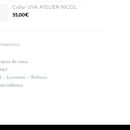
Collier UVA ATELIER NICOL
55,00
€
ormations
opos de nous
tact
– Livraison – Retours
es-cadeaux