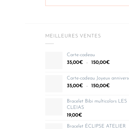
MEILLEURES VENTES
Carte-cadeau
Plage
35,00
€
–
150,00
€
de
prix :
Carte-cadeau Joyeux annivers
35,00€
Plage
35,00
€
–
150,00
€
à
de
150,00€
prix :
Bracelet Bibi multicolors LES
35,00€
CLEIAS
à
19,00
€
150,00€
Bracelet ÉCLIPSE ATELIER