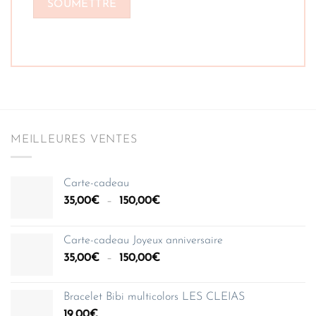
MEILLEURES VENTES
Carte-cadeau
Plage
35,00
€
–
150,00
€
de
prix :
Carte-cadeau Joyeux anniversaire
35,00€
Plage
35,00
€
–
150,00
€
à
de
150,00€
prix :
Bracelet Bibi multicolors LES CLEIAS
35,00€
19,00
€