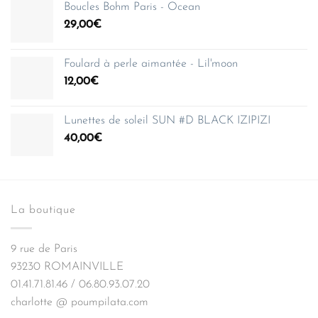
Boucles Bohm Paris - Ocean
29,00
€
Foulard à perle aimantée - Lil'moon
12,00
€
Lunettes de soleil SUN #D BLACK IZIPIZI
40,00
€
La boutique
9 rue de Paris
93230 ROMAINVILLE
01.41.71.81.46 / 06.80.93.07.20
charlotte @ poumpilata.com