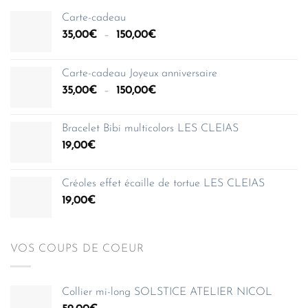
Carte-cadeau
Plage
35,00
€
–
150,00
€
de
prix :
Carte-cadeau Joyeux anniversaire
35,00€
Plage
35,00
€
–
150,00
€
à
de
150,00€
prix :
Bracelet Bibi multicolors LES CLEIAS
35,00€
19,00
€
à
150,00€
Créoles effet écaille de tortue LES CLEIAS
19,00
€
VOS COUPS DE COEUR
Collier mi-long SOLSTICE ATELIER NICOL