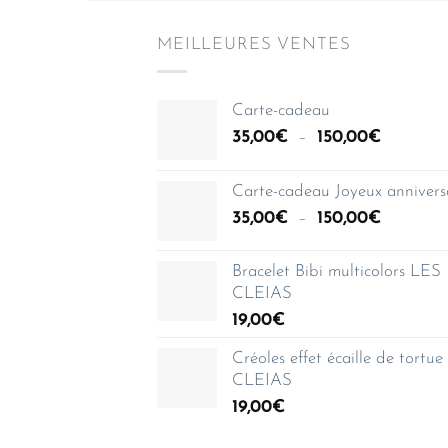
MEILLEURES VENTES
Carte-cadeau
Plage
35,00
€
–
150,00
€
de
prix :
Carte-cadeau Joyeux annivers
35,00€
Plage
35,00
€
–
150,00
€
à
de
150,00€
prix :
Bracelet Bibi multicolors LES
35,00€
CLEIAS
à
19,00
€
150,00€
Créoles effet écaille de tortu
CLEIAS
19,00
€