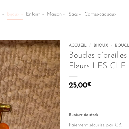
e
Bijoux
Enfant
Maison
Sacs
Cartes-cadeaux
ACCUEIL
/
BIJOUX
/
BOUCL
Boucles d’oreilles
Fleurs LES CLE
25,00
€
Rupture de stock
Paiement sécurisé par CB.