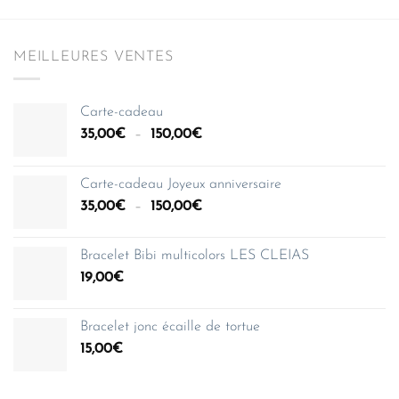
MEILLEURES VENTES
Carte-cadeau
Plage
35,00
€
–
150,00
€
de
prix :
Carte-cadeau Joyeux anniversaire
35,00€
Plage
35,00
€
–
150,00
€
à
de
150,00€
prix :
Bracelet Bibi multicolors LES CLEIAS
35,00€
19,00
€
à
150,00€
Bracelet jonc écaille de tortue
15,00
€