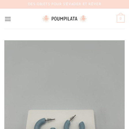
Passer
DES OBJETS POUR S'ÉVADER ET RÊVER
au
contenu
0