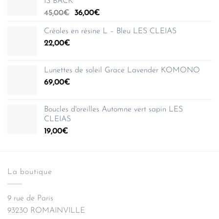
IS BACK
Le
Le
45,00
€
36,00
€
prix
prix
Créoles en résine L – Bleu LES CLEIAS
initial
actuel
22,00
€
était :
est :
45,00€.
36,00€.
Lunettes de soleil Grace Lavender KOMONO
69,00
€
Boucles d'oreilles Automne vert sapin LES
CLEIAS
19,00
€
La boutique
9 rue de Paris
93230 ROMAINVILLE