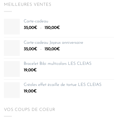
MEILLEURES VENTES
Carte-cadeau
Plage
35,00
€
–
150,00
€
de
prix :
Carte-cadeau Joyeux anniversaire
35,00€
Plage
35,00
€
–
150,00
€
à
de
150,00€
prix :
Bracelet Bibi multicolors LES CLEIAS
35,00€
19,00
€
à
150,00€
Créoles effet écaille de tortue LES CLEIAS
19,00
€
VOS COUPS DE COEUR