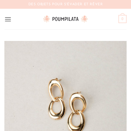
Passer
DES OBJETS POUR S'ÉVADER ET RÊVER
au
contenu
0