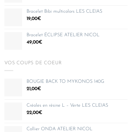
de
150,00€
prix :
Bracelet Bibi multicolors LES CLEIAS
35,00€
19,00
€
à
150,00€
Bracelet ÉCLIPSE ATELIER NICOL
49,00
€
VOS COUPS DE COEUR
BOUGIE BACK TO MYKONOS 140G
21,00
€
Créoles en résine L – Verte LES CLEIAS
22,00
€
Collier ONDA ATELIER NICOL