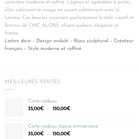
caractère moderne et raffiné. Légères et agréables à porter,
elles subliment le visage en jouant subtilement avec la
lumière. Ces boucles incarnent parfaitement le style créatif et
féminin de CHIC ALORS, alliant audace, élégance et
finesse.
Laiton doré – Design ondulé – Bijou sculptural – Créateur
français – Style moderne et raffiné
MEILLEURES VENTES
Carte-cadeau
Plage
35,00
€
–
150,00
€
de
prix :
Carte-cadeau Joyeux anniversaire
35,00€
Plage
35,00
€
–
150,00
€
à