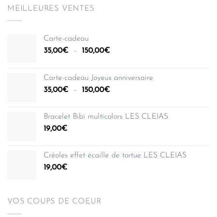
MEILLEURES VENTES
Carte-cadeau
Plage
35,00
€
–
150,00
€
de
prix :
Carte-cadeau Joyeux anniversaire
35,00€
Plage
35,00
€
–
150,00
€
à
de
150,00€
prix :
Bracelet Bibi multicolors LES CLEIAS
35,00€
19,00
€
à
150,00€
Créoles effet écaille de tortue LES CLEIAS
19,00
€
VOS COUPS DE COEUR