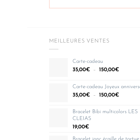
MEILLEURES VENTES
Carte-cadeau
Plage
35,00
€
–
150,00
€
de
prix :
Carte-cadeau Joyeux annivers
35,00€
Plage
35,00
€
–
150,00
€
à
de
150,00€
prix :
Bracelet Bibi multicolors LES
35,00€
CLEIAS
à
19,00
€
150,00€
Bracelet jonc écaille de tortue