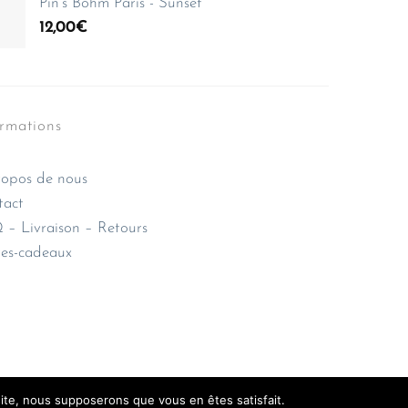
Pin's Bohm Paris - Sunset
12,00
€
ormations
opos de nous
tact
– Livraison – Retours
es-cadeaux
 site, nous supposerons que vous en êtes satisfait.