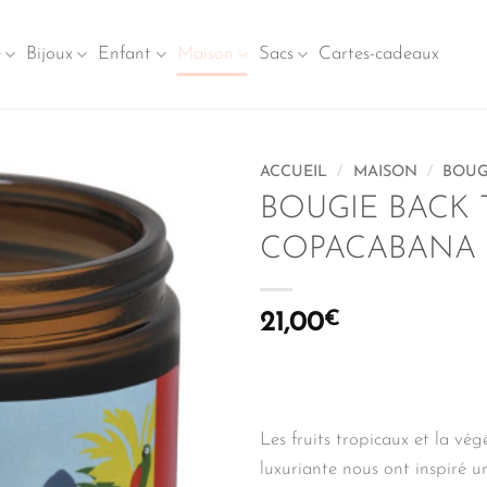
e
Bijoux
Enfant
Maison
Sacs
Cartes-cadeaux
ACCUEIL
/
MAISON
/
BOUG
BOUGIE BACK 
COPACABANA 
21,00
€
Les fruits tropicaux et la vég
luxuriante nous ont inspiré u