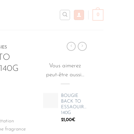
0
IES
TO
Vous aimerez
140G
peut-être aussi…
BOUGIE
BACK TO
ESSAOUIRA
140G
21,00
€
étation
ne fragrance