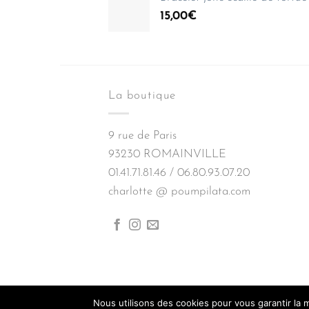
15,00
€
La boutique
9 rue de Paris
93230 ROMAINVILLE
01.41.71.81.46 / 06.80.93.07.20
charlotte @ poumpilata.com
Nous utilisons des cookies pour vous garantir la m