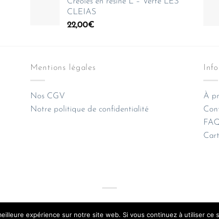
Créoles en résine L – Verte LES
CLEIAS
22,00
€
Mentions légales
Inf
Nos CGV
À pr
Notre politique de confidentialité
Con
FAQ 
Cart
Apple
Credit
Google
Klarna
MasterCard
Visa
eilleure expérience sur notre site web. Si vous continuez à utiliser ce