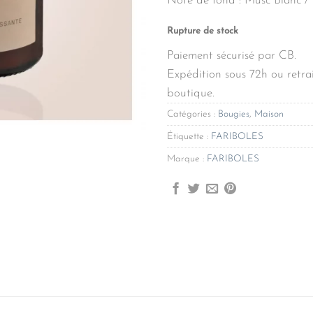
Note de fond : Musc Blanc /
Rupture de stock
Paiement sécurisé par CB.
Expédition sous 72h ou retrai
boutique.
Catégories :
Bougies
,
Maison
Étiquette :
FARIBOLES
Marque :
FARIBOLES