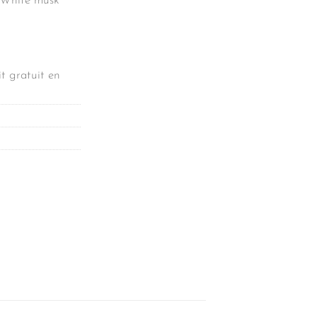
 White musk
t gratuit en