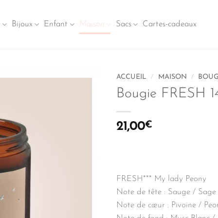
e
Bijoux
Enfant
Maison
Sacs
Cartes-cadeaux
ACCUEIL
/
MAISON
/
BOUG
Bougie FRESH 1
21,00
€
FRESH*** My lady Peony
Note de tête : Sauge / Sage
Note de cœur : Pivoine / Peo