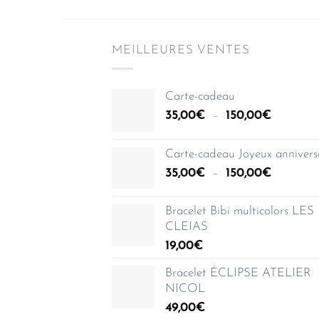
MEILLEURES VENTES
Carte-cadeau
Plage
35,00
€
–
150,00
€
de
prix :
Carte-cadeau Joyeux annivers
35,00€
Plage
35,00
€
–
150,00
€
à
de
150,00€
prix :
Bracelet Bibi multicolors LES
35,00€
CLEIAS
à
19,00
€
150,00€
Bracelet ÉCLIPSE ATELIER
NICOL
49,00
€