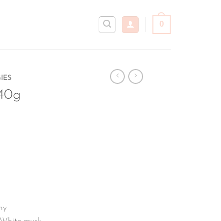
0
IES
40g
ny