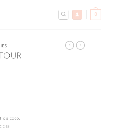
0
IES
 TOUR
t de coco,
ides.