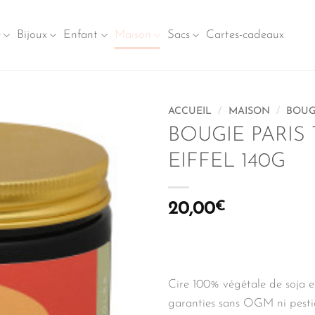
e
Bijoux
Enfant
Maison
Sacs
Cartes-cadeaux
ACCUEIL
/
MAISON
/
BOUG
BOUGIE PARIS
EIFFEL 140G
20,00
€
Cire 100% végétale de soja e
garanties sans OGM ni pestic