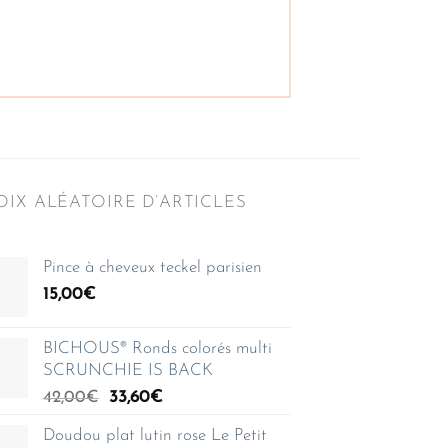
IX ALÉATOIRE D’ARTICLES
Pince à cheveux teckel parisien
15,00
€
BICHOUS® Ronds colorés multi
SCRUNCHIE IS BACK
Le
Le
42,00
€
33,60
€
prix
prix
Doudou plat lutin rose Le Petit
initial
actuel