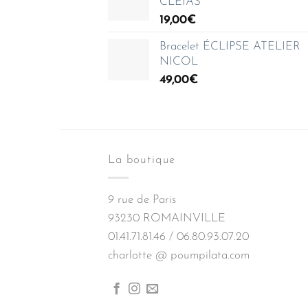
CLEIAS
à
19,00
€
150,00€
Bracelet ÉCLIPSE ATELIER
NICOL
49,00
€
La boutique
9 rue de Paris
93230 ROMAINVILLE
01.41.71.81.46 / 06.80.93.07.20
charlotte @ poumpilata.com