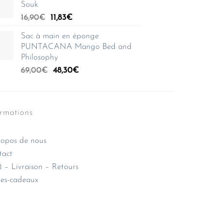
Souk
était :
est :
Le
Le
16,90
€
11,83
42,00€.
€
33,60€.
prix
prix
Sac à main en éponge
initial
actuel
PUNTACANA Mango Bed and
était :
est :
Philosophy
16,90€.
11,83€.
Le
Le
69,00
€
48,30
€
prix
prix
initial
actuel
était :
est :
ormations
69,00€.
48,30€.
opos de nous
tact
– Livraison – Retours
es-cadeaux