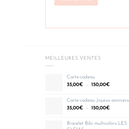
MEILLEURES VENTES
Carte-cadeau
Plage
35,00
€
–
150,00
€
de
prix :
Carte-cadeau Joyeux annivers
35,00€
Plage
35,00
€
–
150,00
€
à
de
150,00€
prix :
Bracelet Bibi multicolors LES
35,00€