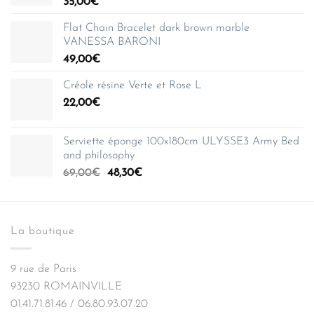
35,00
€
Flat Chain Bracelet dark brown marble
VANESSA BARONI
49,00
€
Créole résine Verte et Rose L
22,00
€
Serviette éponge 100x180cm ULYSSE3 Army Bed
and philosophy
Le
Le
69,00
€
48,30
€
prix
prix
initial
actuel
était :
est :
La boutique
69,00€.
48,30€.
9 rue de Paris
93230 ROMAINVILLE
01.41.71.81.46 / 06.80.93.07.20