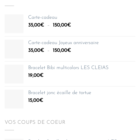
Carte-cadeau
Plage
35,00
€
–
150,00
€
de
prix :
Carte-cadeau Joyeux anniversaire
35,00€
Plage
35,00
€
–
150,00
€
à
de
150,00€
prix :
Bracelet Bibi multicolors LES CLEIAS
35,00€
19,00
€
à
150,00€
Bracelet jonc écaille de tortue
15,00
€
VOS COUPS DE COEUR