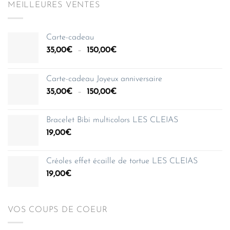
MEILLEURES VENTES
Carte-cadeau
Plage
35,00
€
–
150,00
€
de
prix :
Carte-cadeau Joyeux anniversaire
35,00€
Plage
35,00
€
–
150,00
€
à
de
150,00€
prix :
Bracelet Bibi multicolors LES CLEIAS
35,00€
19,00
€
à
150,00€
Créoles effet écaille de tortue LES CLEIAS
19,00
€
VOS COUPS DE COEUR