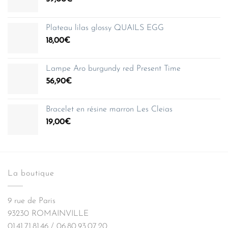
Plateau lilas glossy QUAILS EGG
18,00
€
Lampe Aro burgundy red Present Time
56,90
€
Bracelet en résine marron Les Cleias
19,00
€
La boutique
9 rue de Paris
93230 ROMAINVILLE
01.41.71.81.46 / 06.80.93.07.20