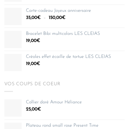
de
prix :
Carte-cadeau Joyeux anniversaire
35,00€
Plage
35,00
€
–
150,00
€
à
de
150,00€
prix :
Bracelet Bibi multicolors LES CLEIAS
35,00€
19,00
€
à
150,00€
Créoles effet écaille de tortue LES CLEIAS
19,00
€
VOS COUPS DE COEUR
Collier doré Amour Héliance
25,00
€
Plateau rond small rose Present Time