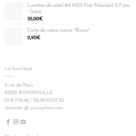
Lunettes de soleil #d KIDS Pink Polarized 5/7 ans
- Izipizi
35,00
€
Carte de voeux coeurs "Bisous"
2,90
€
La boutique
9 rue de Paris
93230 ROMAINVILLE
01.41.71.81.46 / 06.80.93.07.20
charlotte @ poumpilata.com