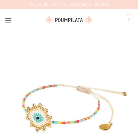
Passer
DES OBJETS POUR S'ÉVADER ET RÊVER
au
contenu
0