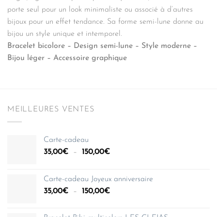
porte seul pour un look minimaliste ou associé à d’autres
bijoux pour un effet tendance. Sa forme semi-lune donne au
bijou un style unique et intemporel.
Bracelet bicolore – Design semi-lune – Style moderne –
Bijou léger – Accessoire graphique
MEILLEURES VENTES
Carte-cadeau
Plage
35,00
€
–
150,00
€
de
prix :
Carte-cadeau Joyeux anniversaire
35,00€
Plage
35,00
€
–
150,00
€
à
de
150,00€
prix :