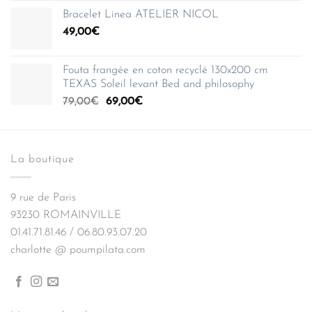
Bracelet Linea ATELIER NICOL
49,00
€
Fouta frangée en coton recyclé 130x200 cm
TEXAS Soleil levant Bed and philosophy
Le
Le
79,00
€
69,00
€
prix
prix
initial
actuel
était :
est :
La boutique
79,00€.
69,00€.
9 rue de Paris
93230 ROMAINVILLE
01.41.71.81.46 / 06.80.93.07.20
charlotte @ poumpilata.com