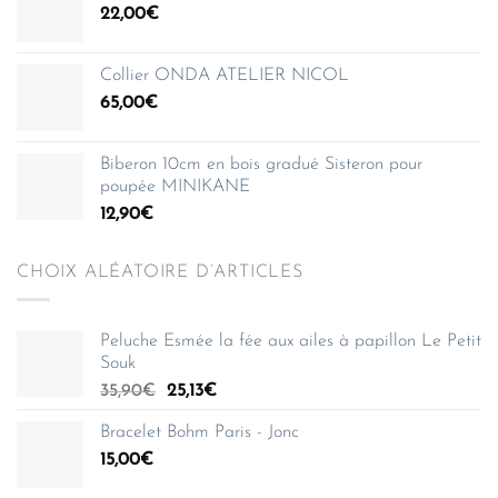
22,00
€
Collier ONDA ATELIER NICOL
65,00
€
Biberon 10cm en bois gradué Sisteron pour
poupée MINIKANE
12,90
€
CHOIX ALÉATOIRE D’ARTICLES
Peluche Esmée la fée aux ailes à papillon Le Petit
Souk
Le
Le
35,90
€
25,13
€
prix
prix
Bracelet Bohm Paris - Jonc
initial
actuel
15,00
€
était :
est :
35,90€.
25,13€.