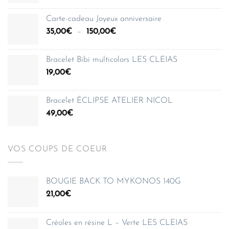
de
prix :
Carte-cadeau Joyeux anniversaire
35,00€
Plage
35,00
€
–
150,00
€
à
de
150,00€
prix :
Bracelet Bibi multicolors LES CLEIAS
35,00€
19,00
€
à
150,00€
Bracelet ÉCLIPSE ATELIER NICOL
49,00
€
VOS COUPS DE COEUR
BOUGIE BACK TO MYKONOS 140G
21,00
€
Créoles en résine L – Verte LES CLEIAS