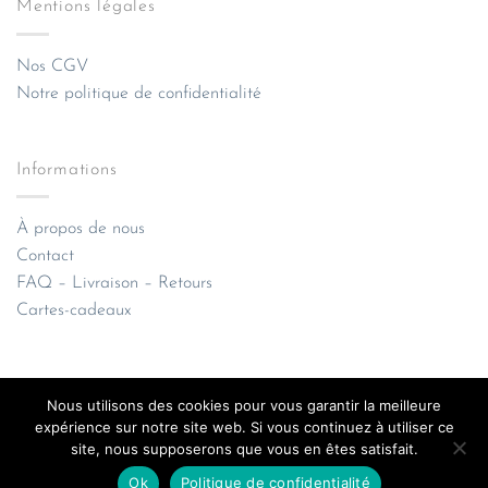
Mentions légales
Nos CGV
Notre politique de confidentialité
Informations
À propos de nous
Contact
FAQ – Livraison – Retours
Cartes-cadeaux
Nous utilisons des cookies pour vous garantir la meilleure
expérience sur notre site web. Si vous continuez à utiliser ce
site, nous supposerons que vous en êtes satisfait.
Apple
Credit
Google
Klarna
MasterCard
Visa
Pay
Card
Pay
Ok
Politique de confidentialité