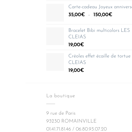
prix :
Carte-cadeau Joyeux annivers
35,00€
Plage
35,00
€
–
150,00
€
à
de
150,00€
prix :
Bracelet Bibi multicolors LES
35,00€
CLEIAS
à
19,00
€
150,00€
Créoles effet écaille de tortu
CLEIAS
19,00
€
La boutique
9 rue de Paris
93230 ROMAINVILLE
01.41.71.81.46 / 06.80.93.07.20