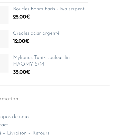
Boucles Bohm Paris - Iwa serpent
25,00
€
Créoles acier argenté
12,00
€
Mykonos Tunik couleur lin
HAOMY S/M
35,00
€
ormations
opos de nous
tact
– Livraison – Retours