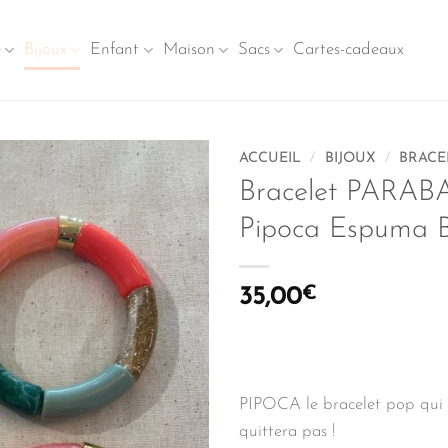
e
Bijoux
Enfant
Maison
Sacs
Cartes-cadeaux
ACCUEIL
/
BIJOUX
/
BRACE
Bracelet PARAB
Pipoca Espuma B
35,00
€
PIPOCA le bracelet pop qui 
quittera pas !