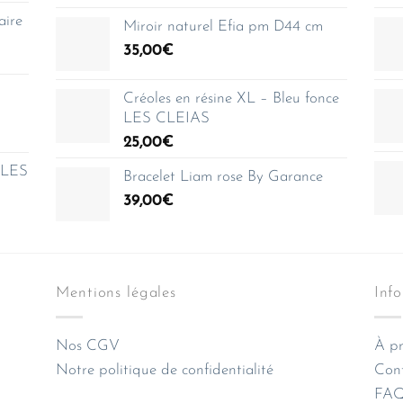
aire
Miroir naturel Efia pm D44 cm
35,00
€
Créoles en résine XL – Bleu fonce
LES CLEIAS
25,00
€
e LES
Bracelet Liam rose By Garance
39,00
€
Mentions légales
Inf
Nos CGV
À pr
Notre politique de confidentialité
Con
FAQ 