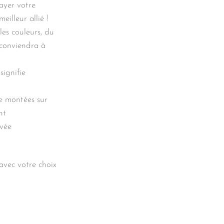
ayer votre
illeur allié !
les couleurs, du
l conviendra à
signifie
ne montées sur
nt
avée
avec votre choix