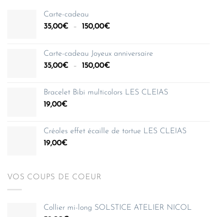
Carte-cadeau
Plage
35,00
€
–
150,00
€
de
prix :
Carte-cadeau Joyeux anniversaire
35,00€
Plage
35,00
€
–
150,00
€
à
de
150,00€
prix :
Bracelet Bibi multicolors LES CLEIAS
35,00€
19,00
€
à
150,00€
Créoles effet écaille de tortue LES CLEIAS
19,00
€
VOS COUPS DE COEUR
Collier mi-long SOLSTICE ATELIER NICOL