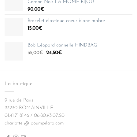
Cordon Noir LA MOME BIJOU
90,00
€
Bracelet élastique coeur blanc mabre
15,00
€
Bob Léopard cannelle HINDBAG
Le
Le
35,00
€
24,50
€
prix
prix
initial
actuel
était :
est :
35,00€.
24,50€.
La boutique
9 rue de Paris
93230 ROMAINVILLE
01.41.71.81.46 / 06.80.93.07.20
charlotte @ poumpilata.com