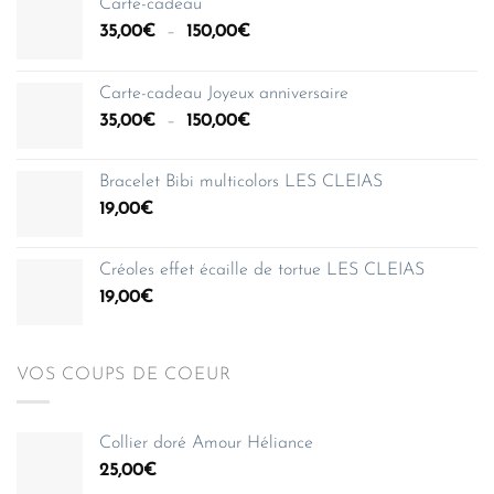
Carte-cadeau
Plage
35,00
€
–
150,00
€
de
prix :
Carte-cadeau Joyeux anniversaire
35,00€
Plage
35,00
€
–
150,00
€
à
de
150,00€
prix :
Bracelet Bibi multicolors LES CLEIAS
35,00€
19,00
€
à
150,00€
Créoles effet écaille de tortue LES CLEIAS
19,00
€
VOS COUPS DE COEUR
Collier doré Amour Héliance
25,00
€