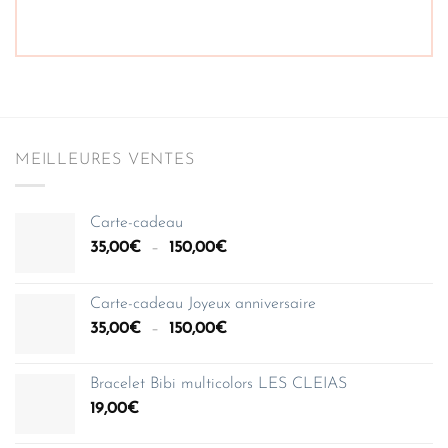
MEILLEURES VENTES
Carte-cadeau
Plage
35,00
€
–
150,00
€
de
prix :
Carte-cadeau Joyeux anniversaire
35,00€
Plage
35,00
€
–
150,00
€
à
de
150,00€
prix :
Bracelet Bibi multicolors LES CLEIAS
35,00€
19,00
€
à
150,00€