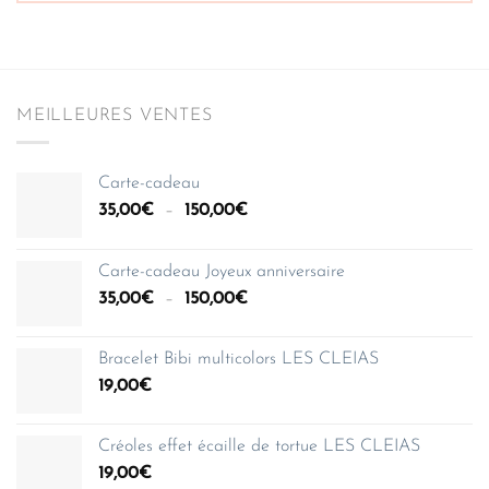
MEILLEURES VENTES
Carte-cadeau
Plage
35,00
€
–
150,00
€
de
prix :
Carte-cadeau Joyeux anniversaire
35,00€
Plage
35,00
€
–
150,00
€
à
de
150,00€
prix :
Bracelet Bibi multicolors LES CLEIAS
35,00€
19,00
€
à
150,00€
Créoles effet écaille de tortue LES CLEIAS
19,00
€