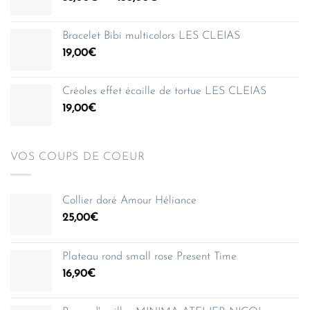
de
150,00€
prix :
Bracelet Bibi multicolors LES CLEIAS
35,00€
19,00
€
à
150,00€
Créoles effet écaille de tortue LES CLEIAS
19,00
€
VOS COUPS DE COEUR
Collier doré Amour Héliance
25,00
€
Plateau rond small rose Present Time
16,90
€