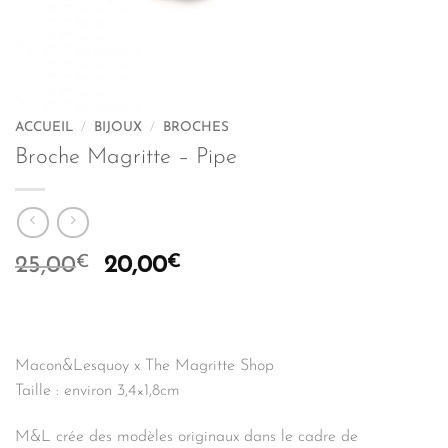
ACCUEIL
/
BIJOUX
/
BROCHES
Broche Magritte – Pipe
€
Le
€
Le
25,00
20,00
prix
prix
initial
actuel
était :
est :
25,00€.
20,00€.
Macon&Lesquoy x The Magritte Shop
Taille : environ 3,4×1,8cm
M&L crée des modèles originaux dans le cadre de