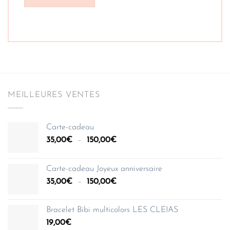
MEILLEURES VENTES
Carte-cadeau
Plage
35,00
€
–
150,00
€
de
prix :
Carte-cadeau Joyeux anniversaire
35,00€
Plage
35,00
€
–
150,00
€
à
de
150,00€
prix :
Bracelet Bibi multicolors LES CLEIAS
35,00€
19,00
€
à