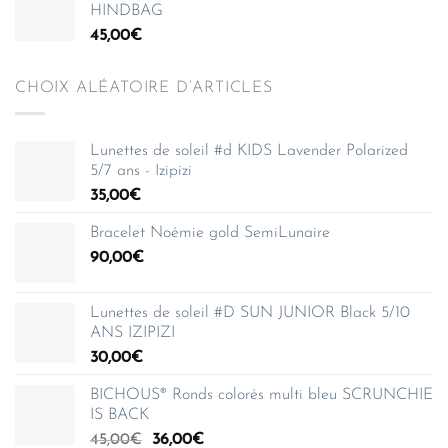
HINDBAG
45,00
€
CHOIX ALÉATOIRE D’ARTICLES
Lunettes de soleil #d KIDS Lavender Polarized
5/7 ans - Izipizi
35,00
€
Bracelet Noémie gold SemiLunaire
90,00
€
Lunettes de soleil #D SUN JUNIOR Black 5/10
ANS IZIPIZI
30,00
€
BICHOUS® Ronds colorés multi bleu SCRUNCHIE
IS BACK
Le
Le
45,00
€
36,00
€