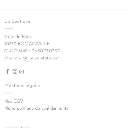
prix
prix
initial
actuel
était :
est :
La boutique
45,00€.
36,00€.
9 rue de Paris
93230 ROMAINVILLE
01.41.71.81.46 / 06.80.93.07.20
charlotte @ poumpilata.com
Mentions légales
Nos CGV
Notre politique de confidentialité