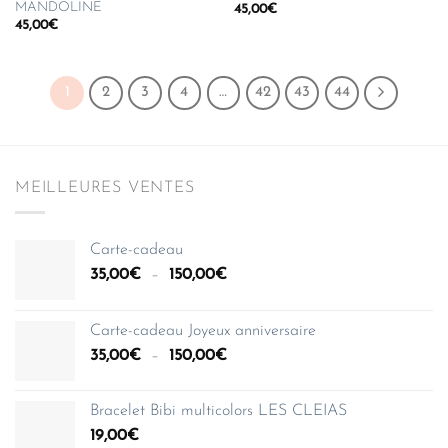
MANDOLINE
45,00
€
45,00
€
1
2
3
4
…
42
43
44
MEILLEURES VENTES
Carte-cadeau
Plage
35,00
€
–
150,00
€
de
prix :
Carte-cadeau Joyeux anniversaire
35,00€
Plage
35,00
€
–
150,00
€
à
de
150,00€
prix :
Bracelet Bibi multicolors LES CLEIAS
35,00€
19,00
€
à