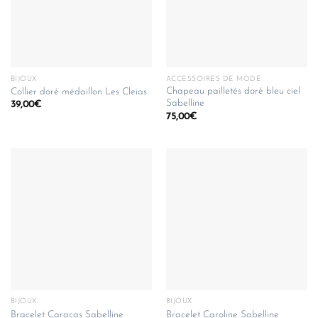
BIJOUX
ACCESSOIRES DE MODE
Chapeau pailletés doré bleu ciel
Collier doré médaillon Les Cleias
Sabelline
39,00
€
75,00
€
BIJOUX
BIJOUX
Bracelet Caracas Sabelline
Bracelet Caroline Sabelline