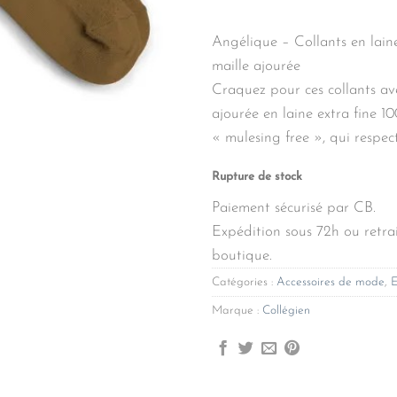
était :
est :
32,00€.
19,
Angélique – Collants en lain
maille ajourée
Craquez pour ces collants av
ajourée en laine extra fine 1
« mulesing free », qui respect
Rupture de stock
Paiement sécurisé par CB.
Expédition sous 72h ou retrai
boutique.
Catégories :
Accessoires de mode
,
E
Marque :
Collégien