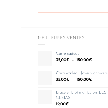
MEILLEURES VENTES
Carte-cadeau
Plage
35,00
€
–
150,00
€
de
prix :
Carte-cadeau Joyeux annivers
35,00€
Plage
35,00
€
–
150,00
€
à
de
150,00€
prix :
Bracelet Bibi multicolors LES
35,00€
CLEIAS
à
19,00
€
150,00€