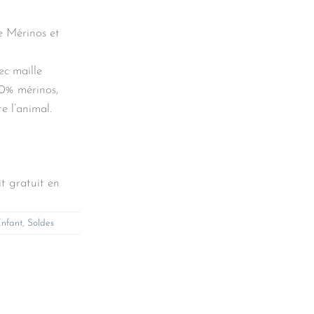
20€.
e Mérinos et
ec maille
00% mérinos,
e l’animal.
t gratuit en
nfant
,
Soldes