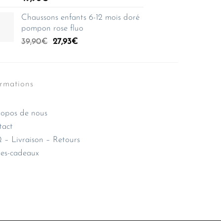
Chaussons enfants 6-12 mois doré
pompon rose fluo
Le
Le
39,90
€
27,93
€
prix
prix
initial
actuel
était :
est :
ormations
39,90€.
27,93€.
opos de nous
tact
– Livraison – Retours
es-cadeaux