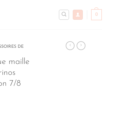
0
SSOIRES DE
ue maille
rinos
on 7/8
uel