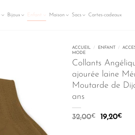
e
Bijoux
Enfant
Maison
Sacs
Cartes-cadeaux
ACCUEIL
/
ENFANT
/
ACCE
MODE
Collants Angéliq
ajourée laine Mé
Moutarde de Dij
ans
Le
Le
32,00
€
19,20
€
prix
prix
initial
act