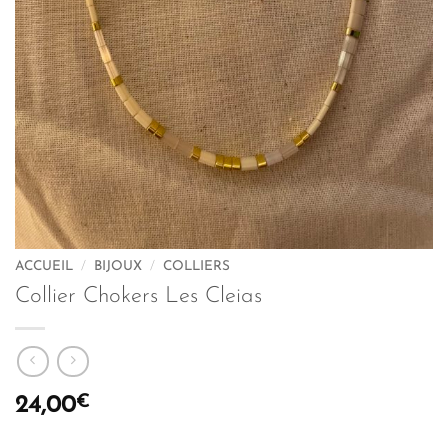
ACCUEIL
/
BIJOUX
/
COLLIERS
Collier Chokers Les Cleias
€
24,00