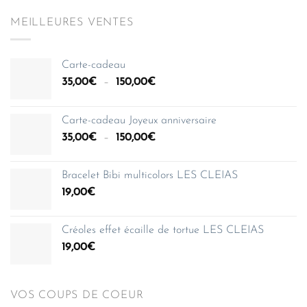
MEILLEURES VENTES
Carte-cadeau
Plage
35,00
€
–
150,00
€
de
prix :
Carte-cadeau Joyeux anniversaire
35,00€
Plage
35,00
€
–
150,00
€
à
de
150,00€
prix :
Bracelet Bibi multicolors LES CLEIAS
35,00€
19,00
€
à
150,00€
Créoles effet écaille de tortue LES CLEIAS
19,00
€
VOS COUPS DE COEUR