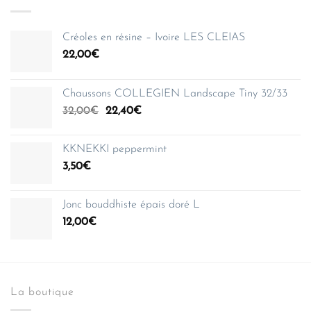
Créoles en résine – Ivoire LES CLEIAS
22,00
€
Chaussons COLLEGIEN Landscape Tiny 32/33
Le
Le
32,00
€
22,40
€
prix
prix
initial
actuel
KKNEKKI peppermint
était :
est :
3,50
€
32,00€.
22,40€.
Jonc bouddhiste épais doré L
12,00
€
La boutique