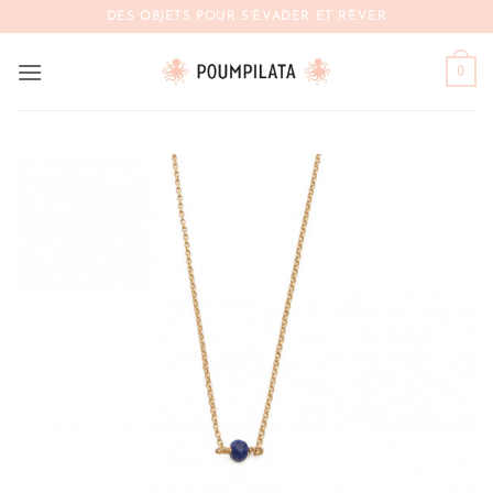
Passer
DES OBJETS POUR S'ÉVADER ET RÊVER
au
contenu
0