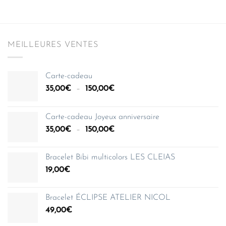
MEILLEURES VENTES
Carte-cadeau
Plage
35,00
€
–
150,00
€
de
prix :
Carte-cadeau Joyeux anniversaire
35,00€
Plage
35,00
€
–
150,00
€
à
de
150,00€
prix :
Bracelet Bibi multicolors LES CLEIAS
35,00€
19,00
€
à
150,00€
Bracelet ÉCLIPSE ATELIER NICOL
49,00
€