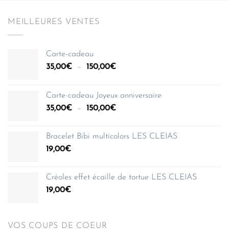
MEILLEURES VENTES
Carte-cadeau
Plage
35,00
€
–
150,00
€
de
prix :
Carte-cadeau Joyeux anniversaire
35,00€
Plage
35,00
€
–
150,00
€
à
de
150,00€
prix :
Bracelet Bibi multicolors LES CLEIAS
35,00€
19,00
€
à
150,00€
Créoles effet écaille de tortue LES CLEIAS
19,00
€
VOS COUPS DE COEUR