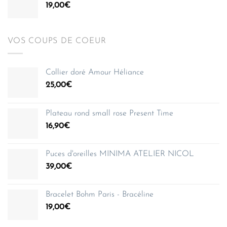
19,00
€
VOS COUPS DE COEUR
Collier doré Amour Héliance
25,00
€
Plateau rond small rose Present Time
16,90
€
Puces d'oreilles MINIMA ATELIER NICOL
39,00
€
Bracelet Bohm Paris - Bracéline
19,00
€