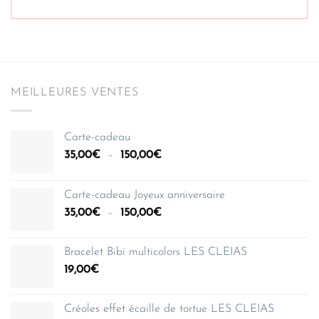
MEILLEURES VENTES
Carte-cadeau
Plage
35,00
€
–
150,00
€
de
prix :
Carte-cadeau Joyeux anniversaire
35,00€
Plage
35,00
€
–
150,00
€
à
de
150,00€
prix :
Bracelet Bibi multicolors LES CLEIAS
35,00€
19,00
€
à
150,00€
Créoles effet écaille de tortue LES CLEIAS