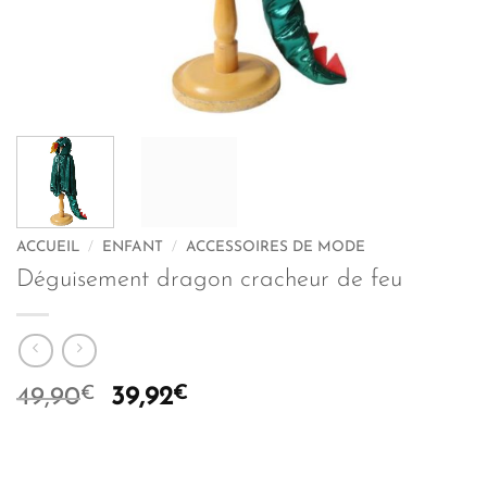
ACCUEIL
/
ENFANT
/
ACCESSOIRES DE MODE
Déguisement dragon cracheur de feu
€
Le
€
Le
49,90
39,92
prix
prix
initial
actuel
était :
est :