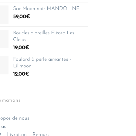
Sac Moon noir MANDOLINE
59,00
€
Boucles d'oreilles Eléora Les
Cleias
19,00
€
Foulard à perle aimantée -
Lil'moon
12,00
€
ormations
opos de nous
tact
– Livraison – Retours