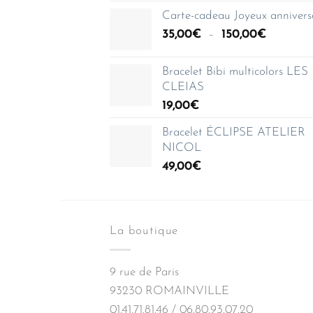
prix :
Carte-cadeau Joyeux annivers
35,00€
Plage
35,00
€
–
150,00
€
à
de
150,00€
prix :
Bracelet Bibi multicolors LES
35,00€
CLEIAS
à
19,00
€
150,00€
Bracelet ÉCLIPSE ATELIER
NICOL
49,00
€
La boutique
9 rue de Paris
93230 ROMAINVILLE
01.41.71.81.46 / 06.80.93.07.20