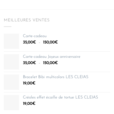
MEILLEURES VENTES
Carte-cadeau
Plage
35,00
€
–
150,00
€
de
prix :
Carte-cadeau Joyeux anniversaire
35,00€
Plage
35,00
€
–
150,00
€
à
de
150,00€
prix :
Bracelet Bibi multicolors LES CLEIAS
35,00€
19,00
€
à
150,00€
Créoles effet écaille de tortue LES CLEIAS
19,00
€