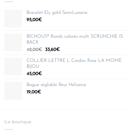
Bracelet Ely gold SemiLunaire
95,00
€
BICHOUS® Ronds colorés multi SCRUNCHIE IS
BACK
Le
Le
42,00
€
33,60
€
prix
prix
COLLIER LETTRE L Cordon Rose LA MOME
initial
actuel
BIJOU
était :
est :
45,00
€
42,00€.
33,60€.
Bague réglable fleur Héliance
19,00
€
La boutique