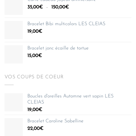
35,00€
Plage
35,00
€
–
150,00
€
à
de
150,00€
prix :
Bracelet Bibi multicolors LES CLEIAS
35,00€
19,00
€
à
150,00€
Bracelet jonc écaille de tortue
15,00
€
VOS COUPS DE COEUR
Boucles d'oreilles Automne vert sapin LES
CLEIAS
19,00
€
Bracelet Caroline Sabelline
22,00
€