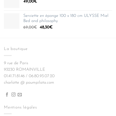
49,00
€
Serviette en éponge 100 x 180 cm ULYSSE Miel
Bed and philosophy
Le
Le
69,00
€
48,30
€
prix
prix
initial
actuel
était :
est :
La boutique
69,00€.
48,30€.
9 rue de Paris
93230 ROMAINVILLE
01.41.71.81.46 / 06.80.93.07.20
charlotte @ poumpilata.com
Mentions légales