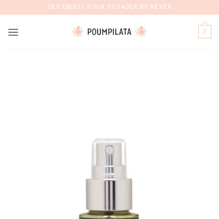
Passer
DES OBJETS POUR S'ÉVADER ET RÊVER
au
contenu
0