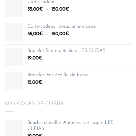
Carte-cadeau
Plage
35,00
€
–
150,00
€
de
prix :
Carte-cadeau Joyeux anniversaire
35,00€
Plage
35,00
€
–
150,00
€
à
de
150,00€
prix :
Bracelet Bibi multicolors LES CLEIAS
35,00€
19,00
€
à
150,00€
Bracelet jonc écaille de tortue
15,00
€
VOS COUPS DE COEUR
Boucles d'oreilles Automne vert sapin LES
CLEIAS