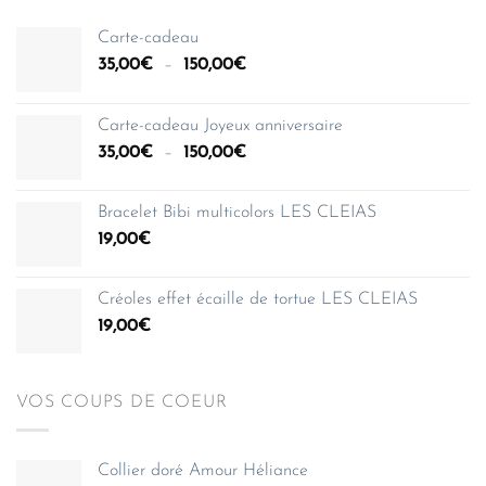
Carte-cadeau
Plage
35,00
€
–
150,00
€
de
prix :
Carte-cadeau Joyeux anniversaire
35,00€
Plage
35,00
€
–
150,00
€
à
de
150,00€
prix :
Bracelet Bibi multicolors LES CLEIAS
35,00€
19,00
€
à
150,00€
Créoles effet écaille de tortue LES CLEIAS
19,00
€
VOS COUPS DE COEUR
Collier doré Amour Héliance