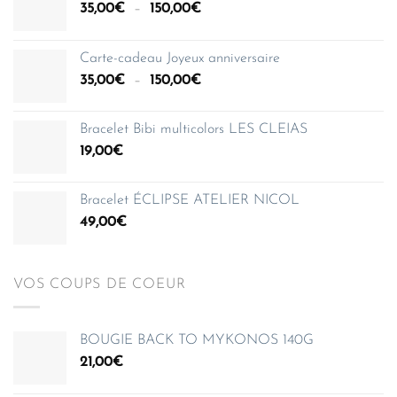
Plage
35,00
€
–
150,00
€
de
prix :
Carte-cadeau Joyeux anniversaire
35,00€
Plage
35,00
€
–
150,00
€
à
de
150,00€
prix :
Bracelet Bibi multicolors LES CLEIAS
35,00€
19,00
€
à
150,00€
Bracelet ÉCLIPSE ATELIER NICOL
49,00
€
VOS COUPS DE COEUR
BOUGIE BACK TO MYKONOS 140G
21,00
€