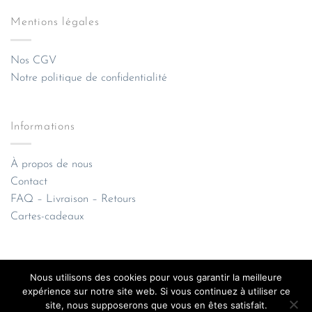
Mentions légales
Nos CGV
Notre politique de confidentialité
Informations
À propos de nous
Contact
FAQ – Livraison – Retours
Cartes-cadeaux
Nous utilisons des cookies pour vous garantir la meilleure
expérience sur notre site web. Si vous continuez à utiliser ce
site, nous supposerons que vous en êtes satisfait.
Apple
Credit
Google
Klarna
MasterCard
Visa